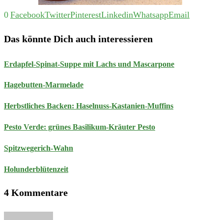
0
Facebook
Twitter
Pinterest
Linkedin
Whatsapp
Email
Das könnte Dich auch interessieren
Erdapfel-Spinat-Suppe mit Lachs und Mascarpone
Hagebutten-Marmelade
Herbstliches Backen: Haselnuss-Kastanien-Muffins
Pesto Verde: grünes Basilikum-Kräuter Pesto
Spitzwegerich-Wahn
Holunderblütenzeit
4 Kommentare