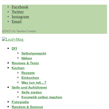
Facebook
Twitter
Instagram
Email
@2021 by Sandra Cramm
DIY
Selbstgemacht
Nähen
Reviews & Tests
Kochen
Rezepte
Einkochen
Was tun mit…?
Seife und Aufrührerei
Seife sieden
Kosmetik selber machen
Fotografie
Random & Science