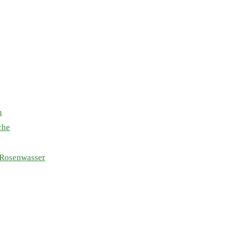
n
che
 Rosenwasser