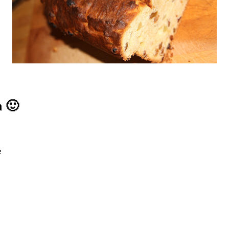
n 🙂
e