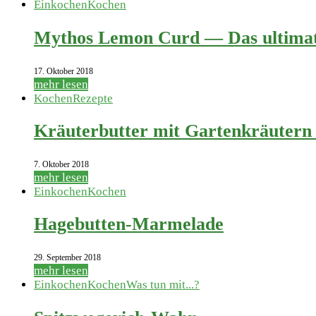
Einkochen
Kochen
Mythos Lemon Curd — Das ultimati
17. Oktober 2018
mehr lesen
Kochen
Rezepte
Kräuterbutter mit Gartenkräutern
7. Oktober 2018
mehr lesen
Einkochen
Kochen
Hagebutten-Marmelade
29. September 2018
mehr lesen
Einkochen
Kochen
Was tun mit...?