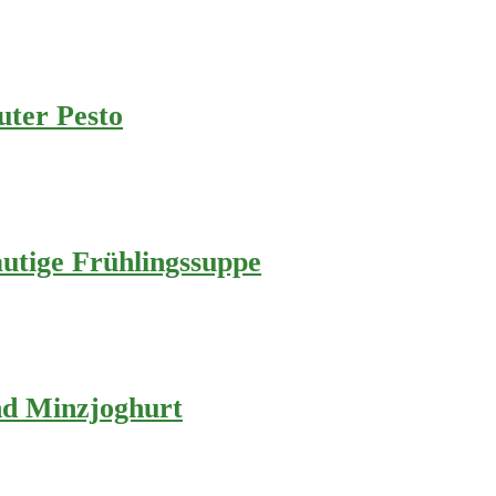
uter Pesto
utige Frühlingssuppe
nd Minzjoghurt